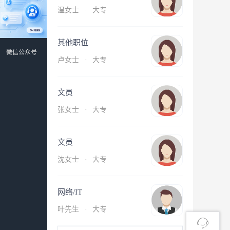
温女士
·
大专
其他职位
微信公众号
卢女士
·
大专
文员
张女士
·
大专
文员
沈女士
·
大专
网络/IT
叶先生
·
大专