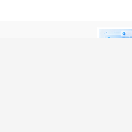
可能涉 及诈骗，请微友务必谨慎！
com上看到该简历的！
。
我要举报>>>
关注获取更多信
信息
招聘资讯
发布简历
企业入驻
会员中心
法律申明
们