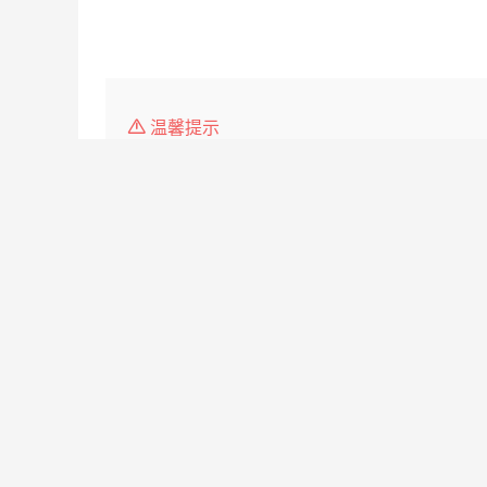
温馨提示
1、本平台仅供信息发布，任何收取押金、保证金均有
2、请告知求职者，是在
双湖人才网
www.freakw.
3.如遇无效简历，请点击投诉，我们会第一时间 处理
栏目导航:
职位搜索
简历中心
名企展示
一句话
套餐标准
金币充值
意见建议
联系我