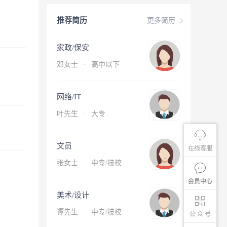
推荐简历
更多简历
家政/保安
邓女士
·
高中以下
网络/IT
叶先生
·
大专
文员
在线客服
张女士
·
中专/技校
会员中心
美术/设计
谭先生
·
中专/技校
公 众 号